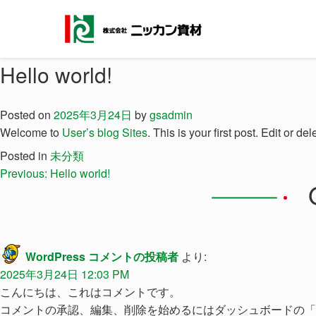
Skip
to
content
投
Hello world!
稿
ナ
Posted on
2025年3月24日
by
gsadmin
ビ
Welcome to
User’s blog Sites
. This is your first post. Edit or dele
ゲ
Posted in
未分類
Previous:
Hello world!
ー
シ
ョ
ン
WordPress コメントの投稿者
より:
2025年3月24日 12:03 PM
こんにちは、これはコメントです。
コメントの承認、編集、削除を始めるにはダッシュボードの「